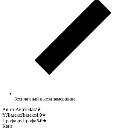
бесплатный выезд замерщика
Авито
Авито
4.87
★
Y
Яндекс
Яндекс
4.9
★
Профи.ру
Профи
5.0
★
Квиз