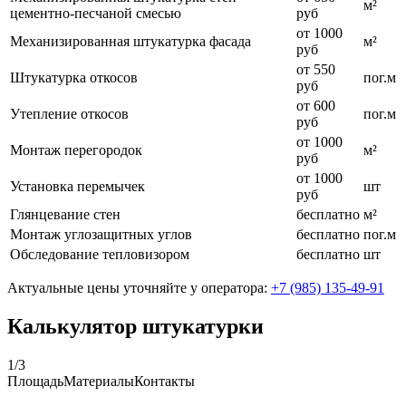
м²
цементно-песчаной смесью
руб
от 1000
Механизированная штукатурка фасада
м²
руб
от 550
Штукатурка откосов
пог.м
руб
от 600
Утепление откосов
пог.м
руб
от 1000
Монтаж перегородок
м²
руб
от 1000
Установка перемычек
шт
руб
Глянцевание стен
бесплатно
м²
Монтаж углозащитных углов
бесплатно
пог.м
Обследование тепловизором
бесплатно
шт
Актуальные цены уточняйте у оператора:
+7 (985) 135-49-91
Калькулятор штукатурки
1
/
3
Площадь
Материалы
Контакты