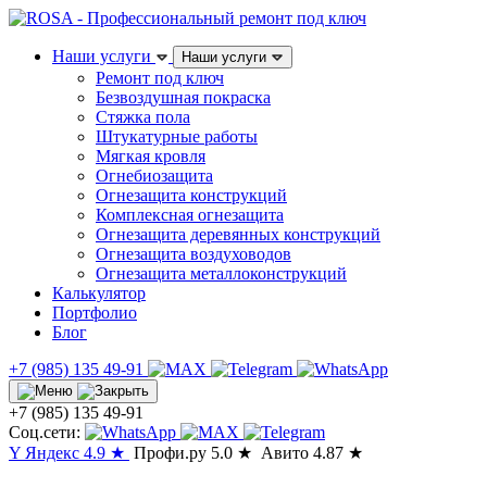
Наши услуги
Наши услуги
Ремонт под ключ
Безвоздушная покраска
Стяжка пола
Штукатурные работы
Мягкая кровля
Огнебиозащита
Огнезащита конструкций
Комплексная огнезащита
Огнезащита деревянных конструкций
Огнезащита воздуховодов
Огнезащита металлоконструкций
Калькулятор
Портфолио
Блог
+7 (985) 135 49-91
+7 (985) 135 49-91
Соц.сети:
Y
Яндекс
4.9
★
Профи.ру
5.0
★
Авито
4.87
★