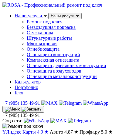
Наши услуги
Наши услуги
Ремонт под ключ
Безвоздушная покраска
Стяжка пола
Штукатурные работы
Мягкая кровля
Огнебиозащита
Огнезащита конструкций
Комплексная огнезащита
Огнезащита деревянных конструкций
Огнезащита воздуховодов
Огнезащита металлоконструкций
Калькулятор
Портфолио
Блог
+7 (985) 135 49-91
+7 (985) 135 49-91
Соц.сети:
Y
Яндекс Карты
4.9
★
Авито
4.87
★
Профи.ру
5.0
★